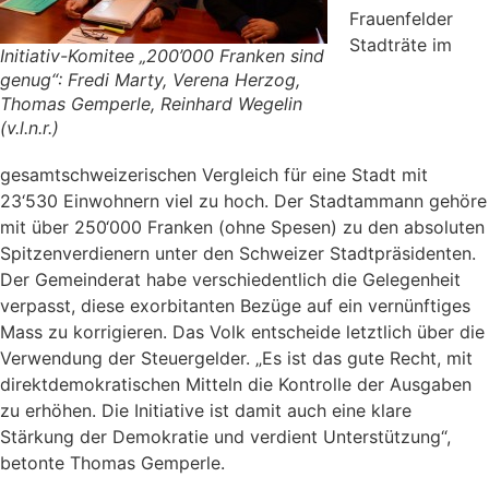
Frauenfelder
Stadträte im
Initiativ-Komitee „200’000 Franken sind
genug“: Fredi Marty, Verena Herzog,
Thomas Gemperle, Reinhard Wegelin
(v.l.n.r.)
gesamtschweizerischen Vergleich für eine Stadt mit
23‘530 Einwohnern viel zu hoch. Der Stadtammann gehöre
mit über 250‘000 Franken (ohne Spesen) zu den absoluten
Spitzenverdienern unter den Schweizer Stadtpräsidenten.
Der Gemeinderat habe verschiedentlich die Gelegenheit
verpasst, diese exorbitanten Bezüge auf ein vernünftiges
Mass zu korrigieren. Das Volk entscheide letztlich über die
Verwendung der Steuergelder. „Es ist das gute Recht, mit
direktdemokratischen Mitteln die Kontrolle der Ausgaben
zu erhöhen. Die Initiative ist damit auch eine klare
Stärkung der Demokratie und verdient Unterstützung“,
betonte Thomas Gemperle.