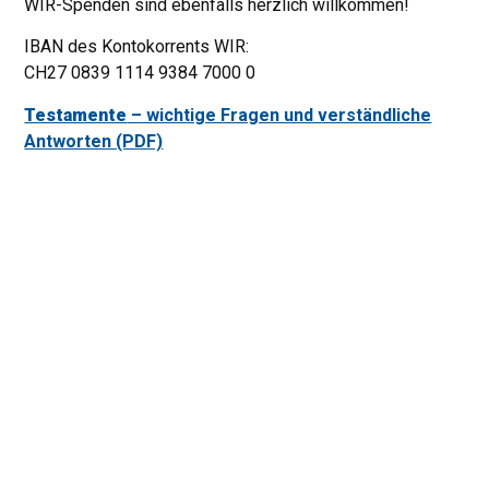
WIR-Spenden sind ebenfalls herzlich willkommen!
IBAN des Kontokorrents WIR:
CH27 0839 1114 9384 7000 0
Testamente
– wichtige Fragen und verständliche
Antworten (PDF)
BDS-Schweiz
8000 Zürich
Tel.: 079 302 10 09