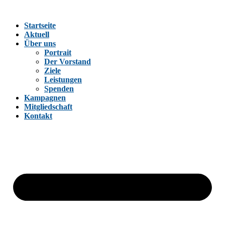
Zum
Inhalt
Startseite
wechseln
Aktuell
Über uns
Portrait
Der Vorstand
Ziele
Leistungen
Spenden
Kampagnen
Mitgliedschaft
Kontakt